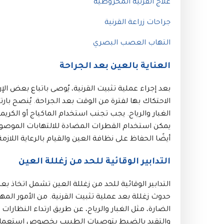
علاج القرنية المخروطية
جراحات زراعة القرنية
التهاب العصب البصري
العناية بالعين بعد الجراحة
بعد إجراء عملية تثبيت القرنية، يُوصى باتباع بعض ال
الاحتكاك بها لفترة من الوقت بعد الجراحة. يُنصح بارت
الغبار والرياح. يجب تجنب استخدام الماكياج أو الكر
يمكن استخدام القطرات المضادة للالتهابات الموص
أيضًا الحفاظ على نظافة العين والقيام بالرعاية اللازم
التدابير الوقائية للحد من زغللة العين
التدابير الوقائية للحد من زغللة العين تشمل اتخا
حدوث زغللة بعد عملية تثبيت القرنية. من الأمور المه
الضارة، مثل الغبار والرياح، عن طريق ارتداء النظار
والتقيد بالضبط بتوصيات الطبيب بخصوص استعمال ال