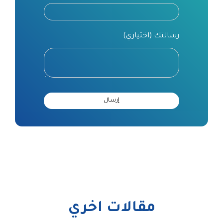
رسالتك (اختياري)
مقالات اخري