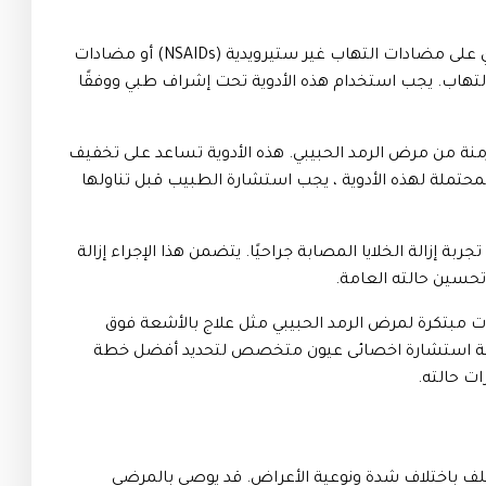
في حالات أكثر خطورة، قد يتم استخدام قطرات تحتوي على مضادات التهاب غير ستيرويدية (NSAIDs) أو مضادات
Corticosteroi) للتقليل من الالتهاب. يجب استخدام هذه الأدوية تحت إشراف طبي ووفقًا
زمنة من مرض الرمد الحبيبي. هذه الأدوية تساعد على تخفيف
ية المحتملة لهذه الأدوية ، يجب استشارة الطبيب قبل تناولها
ربة إزالة الخلايا المصابة جراحيًا. يتضمن هذا الإجراء إزالة
تحسين حالته العامة.
ت مبتكرة لمرض الرمد الحبيبي مثل علاج بالأشعة فوق
ر. يُشدِد على أهمية استشارة اخصائى عيون متخصص لتحديد أفضل خطة
ت حالته.
تلف باختلاف شدة ونوعية الأعراض. قد يوصى بالمرضى