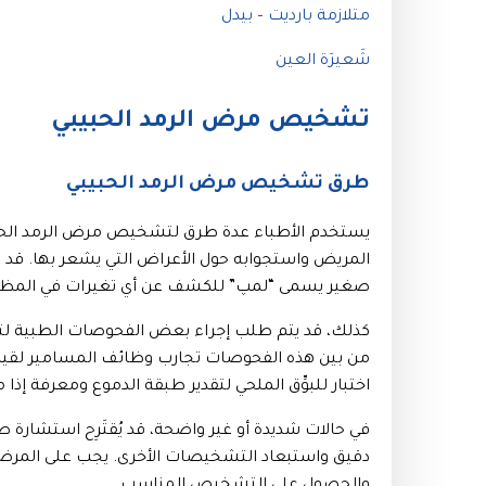
متلازمة بارديت – بيدل
شَعيرَة العين
تشخيص مرض الرمد الحبيبي
طرق تشخيص مرض الرمد الحبيبي
يستخدم الأطباء عدة طرق لتشخيص مرض الرمد الحبي
المريض واستجوابه حول الأعراض التي يشعر بها. ق
صغير يسمى “لمپ” للكشف عن أي تغيرات في المظهر 
كذلك، قد يتم طلب إجراء بعض الفحوصات الطبية لت
من بين هذه الفحوصات تجارب وظائف المسامير لقياس إ
اختبار للبوِّق الملحي لتقدير طبقة الدموع ومعرفة إذا م
في حالات شديدة أو غير واضحة، قد يُقتَرِح استشا
دقيق واستبعاد التشخيصات الأخرى. يجب على المرضى