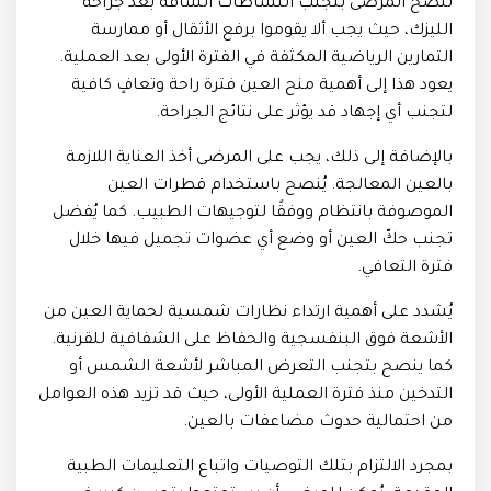
تُنصح المرضى بتجنب النشاطات الشاقة بعد جراحة
الليزك، حيث يجب ألا يقوموا برفع الأثقال أو ممارسة
التمارين الرياضية المكثفة في الفترة الأولى بعد العملية.
يعود هذا إلى أهمية منح العين فترة راحة وتعافٍ كافية
لتجنب أي إجهاد قد يؤثر على نتائج الجراحة.
بالإضافة إلى ذلك، يجب على المرضى أخذ العناية اللازمة
بالعين المعالجة. يُنصح باستخدام قطرات العين
الموصوفة بانتظام ووفقًا لتوجيهات الطبيب. كما يُفضل
تجنب حكّ العين أو وضع أي عضوات تجميل فيها خلال
فترة التعافي.
يُشدد على أهمية ارتداء نظارات شمسية لحماية العين من
الأشعة فوق البنفسجية والحفاظ على الشفافية للقرنية.
كما ينصح بتجنب التعرض المباشر لأشعة الشمس أو
التدخين منذ فترة العملية الأولى، حيث قد تزيد هذه العوامل
من احتمالية حدوث مضاعفات بالعين.
بمجرد الالتزام بتلك التوصيات واتباع التعليمات الطبية