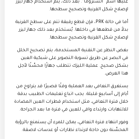
عليها اسم “الستروما”. بعد ذلك، يتم استخدام جهاز ليزر
لإصلاح شكل القرنية وتصحيح سطحها.
أما في حالة PRK، فإن قطع رقيقة تتم على سطح القرنية
بدلاً من قطعها في داخلها. يُستخدَم بعد ذلك جهاز ليزر
لإصلاح شكل القرنية وتصحيح سطحها.
بغض النظر عن التقنية المستخدمة، يتم تصحيح الخلل
في البصر عن طريق تسوية التصوير على شبكية العين
بشكل صحيح. عملية الليزك تتطلب جهازًا محسَّنًا لأجل
هذا الغرض.
يستغرق التعافي بعد العملية وقتًا قصيرًا قد يتراوح من
أيام إلى أسابيع قليلة. يجب اتباع تعليمات الطبيب بدقة
خلال فترة التعافي، مثل استخدام قطرات العين المضادة
للالتهابات وارتداء واقي للعين في فترة ما بعد الجراحة.
وفور انتهاء فترة التعافي، يمكن للمرء أن يستمتع بالرؤية
المحسَّنة دون حاجة لارتداء نظارات أو عدسات لاصقة.