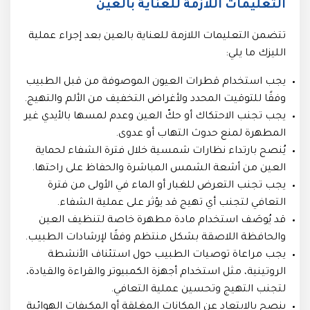
التعليمات اللازمة للعناية بالعين
تتضمن التعليمات اللازمة للعناية بالعين بعد إجراء عملية
الليزك ما يلي:
يجب استخدام قطرات العيون الموصوفة من قبل الطبيب
وفقًا للتوقيت المحدد ولأغراض التخفيف من الألم والتهيج.
يجب تجنب الاحتكاك أو حكّ العين وعدم لمسها بالأيدي غير
المطهرة لمنع حدوث التهاب أو عدوى.
يُنصح بارتداء نظارات شمسية خلال فترة الشفاء لحماية
العين من أشعة الشمس المباشرة والحفاظ على راحتها.
يجب تجنب التعرض للغبار أو الماء في الأولى من فترة
التعافي لتجنب أي تهيج قد يؤثر على عملية الشفاء.
قد يُوصَف استخدام مادة مطهرة خاصة لتنظيف العين
والحافظة اللاصقة بشكل منتظم وفقًا لإرشادات الطبيب.
يجب مراعاة توصيات الطبيب حول استئناف الأنشطة
الروتينية، مثل استخدام أجهزة الكمبيوتر والقراءة والقيادة،
لتجنب التهيج وتحسين عملية التعافي.
ينصح بالابتعاد عن المكانات المغلقة أو المكيفات الهوائية