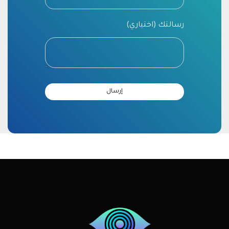
رسالتك (اختياري)